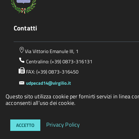
Contatti
Via Vittorio Emanule III, 1
Centralino: (+39) 0873-316131
FAX: (+39) 0873-316450
udpecad14@virgilio.it
PEC:
ecad14altovastese@legalmail.it
Questo sito utilizza cookie per fornirti servizi in lin
acconsenti all’uso dei cookie.
Privacy Policy
ACCETTO
Accessibilità