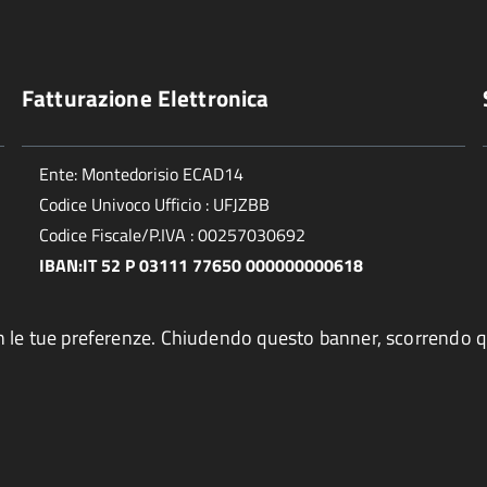
Fatturazione Elettronica
Ente: Montedorisio ECAD14
Codice Univoco Ufficio : UFJZBB
Codice Fiscale/P.IVA : 00257030692
IBAN:IT 52 P 03111 77650 000000000618
ea con le tue preferenze. Chiudendo questo banner, scorrend
Privacy policy e cookie
Note Legali
Credits
Valuta qu