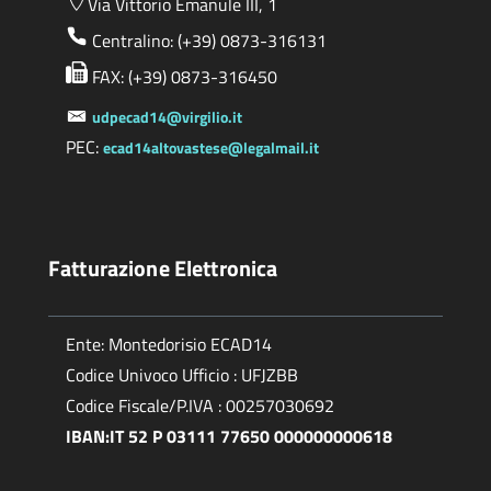
Via Vittorio Emanule III, 1
Centralino: (+39) 0873-316131
FAX: (+39) 0873-316450
udpecad14@virgilio.it
PEC:
ecad14altovastese@legalmail.it
Fatturazione Elettronica
Ente: Montedorisio ECAD14
Codice Univoco Ufficio : UFJZBB
Codice Fiscale/P.IVA : 00257030692
IBAN:IT 52 P 03111 77650 000000000618