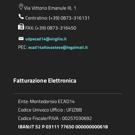
Via Vittorio Emanule III, 1
Centralino: (+39) 0873-316131
FAX: (+39) 0873-316450
udpecad14@virgilio.it
PEC:
ecad14altovastese@legalmail.it
Fatturazione Elettronica
Ente: Montedorisio ECAD14
Codice Univoco Ufficio : UFJZBB
Codice Fiscale/P.IVA : 00257030692
IBAN:IT 52 P 03111 77650 000000000618