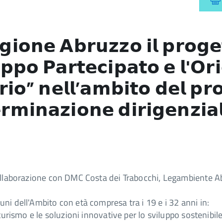
𝗲𝗴𝗶𝗼𝗻𝗲 𝗔𝗯𝗿𝘂𝘇𝘇𝗼 𝗶𝗹 𝗽𝗿𝗼
𝘂𝗽𝗽𝗼 𝗣𝗮𝗿𝘁𝗲𝗰𝗶𝗽𝗮𝘁𝗼 𝗲 𝗹'𝗢𝗿
𝘁𝗼𝗿𝗶𝗼” 𝗻𝗲𝗹𝗹’𝗮𝗺𝗯𝗶𝘁𝗼 𝗱𝗲𝗹 
𝗿𝗺𝗶𝗻𝗮𝘇𝗶𝗼𝗻𝗲 𝗱𝗶𝗿𝗶𝗴𝗲𝗻𝘇𝗶
 collaborazione con DMC Costa dei Trabocchi, Legambiente 
ni dell'Ambito con età compresa tra i 19 e i 32 anni in:
turismo e le soluzioni innovative per lo sviluppo sostenibile