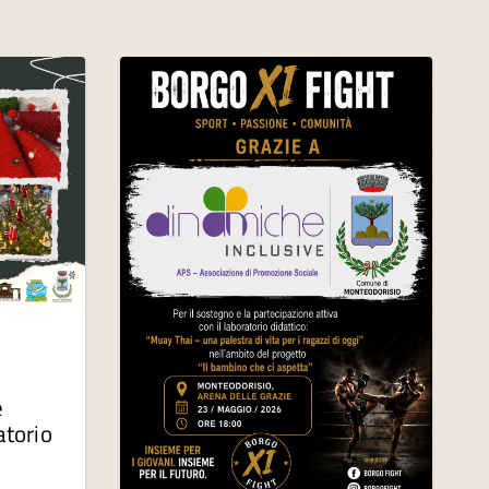
e
atorio