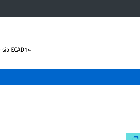
4
risio ECAD14