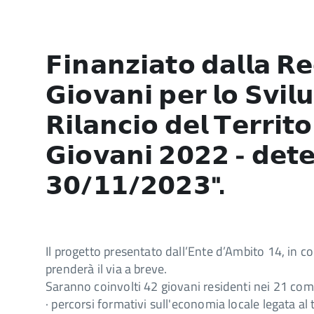
𝗙𝗶𝗻𝗮𝗻𝘇𝗶𝗮𝘁𝗼 𝗱𝗮𝗹𝗹𝗮 𝗥
𝗚𝗶𝗼𝘃𝗮𝗻𝗶 𝗽𝗲𝗿 𝗹𝗼 𝗦𝘃𝗶𝗹
𝗥𝗶𝗹𝗮𝗻𝗰𝗶𝗼 𝗱𝗲𝗹 𝗧𝗲𝗿𝗿𝗶
𝗚𝗶𝗼𝘃𝗮𝗻𝗶 𝟮𝟬𝟮𝟮 - 𝗱𝗲𝘁
𝟯𝟬/𝟭𝟭/𝟮𝟬𝟮𝟯".
Il progetto presentato dall’Ente d’Ambito 14, in
prenderà il via a breve.
Saranno coinvolti 42 giovani residenti nei 21 comu
· percorsi formativi sull'economia locale legata al 