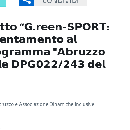
𝗲𝘁𝘁𝗼 “𝗚.𝗿𝗲𝗲𝗻-𝗦𝗣𝗢𝗥𝗧:
𝗶𝗲𝗻𝘁𝗮𝗺𝗲𝗻𝘁𝗼 𝗮𝗹
𝗽𝗿𝗼𝗴𝗿𝗮𝗺𝗺𝗮 "𝗔𝗯𝗿𝘂𝘇𝘇𝗼
𝗮𝗹𝗲 𝗗𝗣𝗚𝟬𝟮𝟮/𝟮𝟰𝟯 𝗱𝗲𝗹
Abruzzo e Associazione Dinamiche Inclusive
;